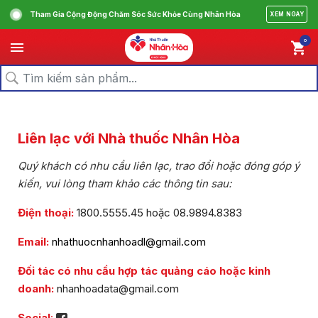
Tham Gia Cộng Động Chăm Sóc Sức Khỏe Cùng Nhân Hòa
XEM NGAY
0
Liên lạc với Nhà thuốc Nhân Hòa
Quý khách có nhu cầu liên lạc, trao đổi hoặc đóng góp ý
kiến, vui lòng tham khảo các thông tin sau:
Điện
thoại:
1800.5555.45
hoặc
08.9894.8383
Email:
nhathuocnhanhoadl@gmail.com
Đối tác có nhu cầu hợp tác quảng cáo hoặc kinh
doanh:
nhanhoadata@gmail.com
Social
: