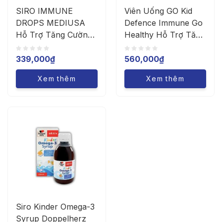
SIRO IMMUNE
Viên Uống GO Kid
DROPS MEDIUSA
Defence Immune Go
Hỗ Trợ Tăng Cường
Healthy Hỗ Trợ Tăng
Đề Kháng, Miễn Dịch
Cường Sức Khỏe
Cho Trẻ (Chai/100ML
(Hộp 60 Viên)
339,000
₫
560,000
₫
Xem thêm
Xem thêm
Siro Kinder Omega-3
Syrup Doppelherz