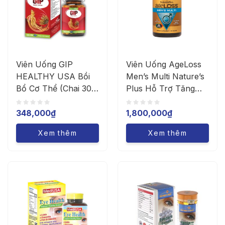
Viên Uống GIP
Viên Uống AgeLoss
HEALTHY USA Bồi
Men’s Multi Nature’s
Bổ Cơ Thể (Chai 30
Plus Hỗ Trợ Tăng
Viên)
Cường Sinh Lý Nam
(Lọ 90 Viên)
348,000
₫
1,800,000
₫
Xem thêm
Xem thêm