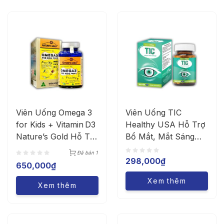
Viên Uống Omega 3
Viên Uống TIC
for Kids + Vitamin D3
Healthy USA Hỗ Trợ
Nature’s Gold Hỗ Trợ
Bổ Mắt, Mắt Sáng
Bé Khỏe, Cao, Thông
Khỏe (Chai 30 Viên)
Đã bán 1
Minh (Hộp 125 Viên)
298,000
₫
650,000
₫
Xem thêm
Xem thêm