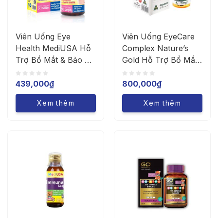
Viên Uống Eye
Viên Uống EyeCare
Health MediUSA Hỗ
Complex Nature’s
Trợ Bổ Mắt & Bảo Vệ
Gold Hỗ Trợ Bổ Mắt,
Thị Lực (Hộp 60
Giữ Mắt Khỏe Sáng
Viên)
(Hộp 90 Viên)
439,000
₫
800,000
₫
Xem thêm
Xem thêm