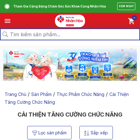
Tham Gia Cộng Động Chăm Sóc Sức Khỏe Cùng Nhân Hòa
XEM NGAY
0
/
/
/
Trang Chủ
Sản Phẩm
Thực Phẩm Chức Năng
Cải Thiện
Tăng Cường Chức Năng
CẢI THIỆN TĂNG CƯỜNG CHỨC NĂNG
Lọc sản phẩm
Sắp xếp