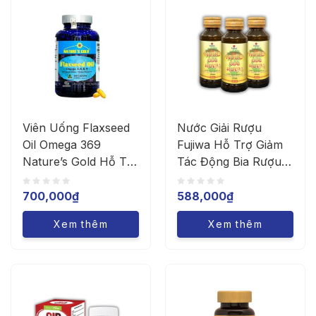
Viên Uống Flaxseed
Nước Giải Rượu
Oil Omega 369
Fujiwa Hỗ Trợ Giảm
Nature’s Gold Hỗ Trợ
Tác Động Bia Rượu
Giảm Mỡ Máu, Bổ
(Hộp x 10 Chai)
Mắt (Hộp x 200 Viên)
700,000
₫
588,000
₫
Xem thêm
Xem thêm