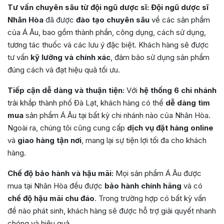
Tư vấn chuyên sâu từ đội ngũ dược sĩ:
Đội ngũ dược sĩ
Nhân Hòa
đã được
đào tạo chuyên sâu
về các sản phẩm
của Á Âu, bao gồm thành phần, công dụng, cách sử dụng,
tương tác thuốc và các lưu ý đặc biệt. Khách hàng sẽ được
tư vấn
kỹ lưỡng và chính xác
, đảm bảo sử dụng sản phẩm
đúng cách và đạt hiệu quả tối ưu.
Tiếp cận dễ dàng và thuận tiện:
Với
hệ thống 6 chi nhánh
trải khắp thành phố Đà Lạt, khách hàng có thể
dễ dàng tìm
mua
sản phẩm Á Âu tại bất kỳ chi nhánh nào của Nhân Hòa.
Ngoài ra, chúng tôi cũng cung cấp
dịch vụ đặt hàng online
và
giao hàng tận nơi
, mang lại sự tiện lợi tối đa cho khách
hàng.
Chế độ bảo hành và hậu mãi:
Mọi sản phẩm Á Âu được
mua tại Nhân Hòa đều được
bảo hành chính hãng
và có
chế độ hậu mãi chu đáo
. Trong trường hợp có bất kỳ vấn
đề nào phát sinh, khách hàng sẽ được hỗ trợ giải quyết nhanh
chóng và hiệu quả.