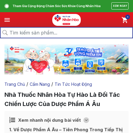
Tham Gia Cộng Động Chăm Sóc Sức Khỏe Cùng Nhân Hòa
XEM NGAY
0
/
/
Trang Chủ
Cẩm Nang
Tin Tức Hoạt Động
Nhà Thuốc Nhân Hòa Tự Hào Là Đối Tác
Chiến Lược Của Dược Phẩm Á Âu
Ẩn
Xem nhanh nội dung bài viết
[
]
1
Về Dược Phẩm Á Âu – Tiên Phong Trong Tiếp Thị