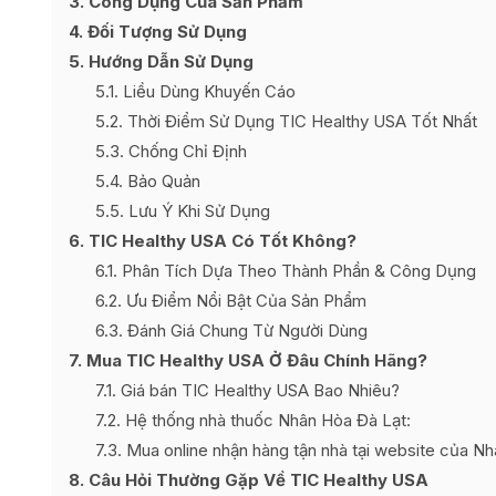
3
Công Dụng Của Sản Phẩm
4
Đối Tượng Sử Dụng
5
Hướng Dẫn Sử Dụng
5.1
Liều Dùng Khuyến Cáo
5.2
Thời Điểm Sử Dụng TIC Healthy USA Tốt Nhất
5.3
Chống Chỉ Định
5.4
Bảo Quản
5.5
Lưu Ý Khi Sử Dụng
6
TIC Healthy USA Có Tốt Không?
6.1
Phân Tích Dựa Theo Thành Phần & Công Dụng
6.2
Ưu Điểm Nổi Bật Của Sản Phẩm
6.3
Đánh Giá Chung Từ Người Dùng
7
Mua TIC Healthy USA Ở Đâu Chính Hãng?
7.1
Giá bán TIC Healthy USA Bao Nhiêu?
7.2
Hệ thống nhà thuốc Nhân Hòa Đà Lạt:
7.3
Mua online nhận hàng tận nhà tại website của Nh
8
Câu Hỏi Thường Gặp Về TIC Healthy USA