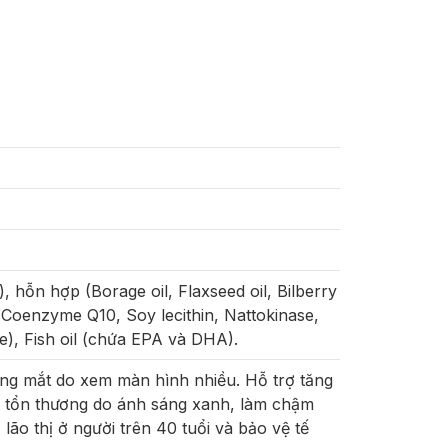
, hỗn hợp (Borage oil, Flaxseed oil, Bilberry
, Coenzyme Q10, Soy lecithin, Nattokinase,
e), Fish oil (chứa EPA và DHA).
ẳng mắt do xem màn hình nhiều. Hỗ trợ tăng
ỏi tổn thương do ánh sáng xanh, làm chậm
 lão thị ở người trên 40 tuổi và bảo vệ tế