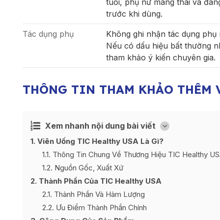
tuổi, phụ nữ mang thai và đan
trước khi dùng.
Tác dụng phụ
Không ghi nhận tác dụng phụ 
Nếu có dấu hiệu bất thường n
tham khảo ý kiến chuyên gia.
THÔNG TIN THAM KHẢO THÊM 
Xem nhanh nội dung bài viết
Ẩn
[
]
1
Viên Uống TIC Healthy USA Là Gì?
1.1
Thông Tin Chung Về Thương Hiệu TIC Healthy U
1.2
Nguồn Gốc, Xuất Xứ
2
Thành Phần Của TIC Healthy USA
2.1
Thành Phần Và Hàm Lượng
2.2
Ưu Điểm Thành Phần Chính