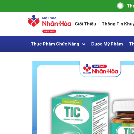
Tha
Giới Thiệu
Thông Tin Khu
Thực Phẩm Chức Năng
Dược Mỹ Phẩm
Th