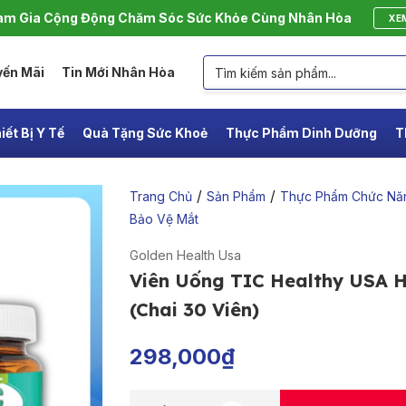
m Gia Cộng Động Chăm Sóc Sức Khỏe Cùng Nhân Hòa
XE
yến Mãi
Tin Mới Nhân Hòa
iết Bị Y Tế
Quà Tặng Sức Khoẻ
Thực Phẩm Dinh Dưỡng
T
/
/
Trang Chủ
Sản Phẩm
Thực Phẩm Chức Nă
Bảo Vệ Mắt
Golden Health Usa
Viên Uống TIC Healthy USA H
(Chai 30 Viên)
298,000
₫