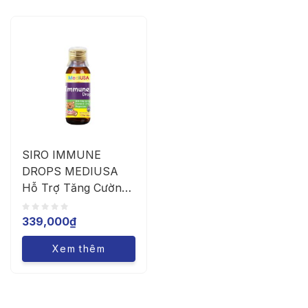
SIRO IMMUNE
DROPS MEDIUSA
Hỗ Trợ Tăng Cường
Đề Kháng, Miễn Dịch
Cho Trẻ (Chai/100ML
339,000
₫
Xem thêm