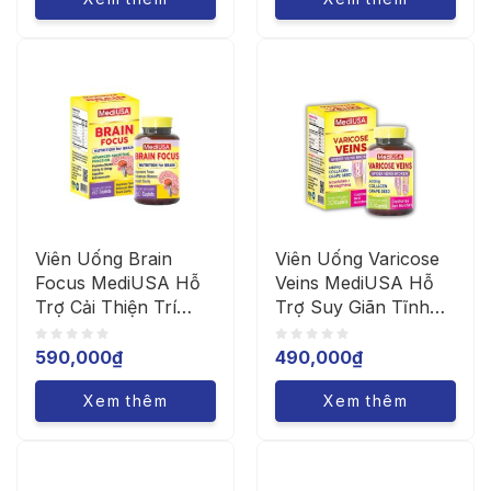
Viên Uống Brain
Viên Uống Varicose
Focus MediUSA Hỗ
Veins MediUSA Hỗ
Trợ Cải Thiện Trí
Trợ Suy Giãn Tĩnh
Nhớ (Hộp 60 Viên)
Mạch (Hộp 60 Viên)
590,000
₫
490,000
₫
Xem thêm
Xem thêm