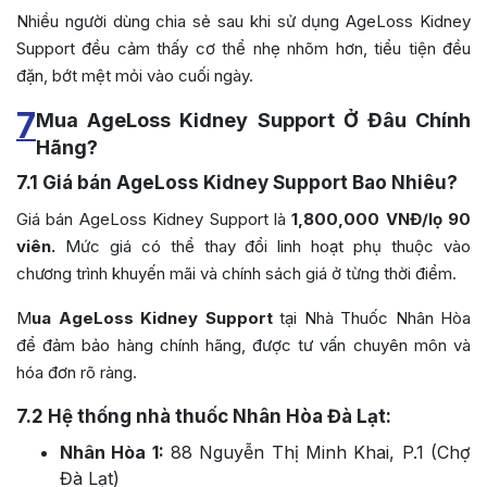
Nhiều người dùng chia sẻ sau khi sử dụng AgeLoss Kidney
Support đều cảm thấy cơ thể nhẹ nhõm hơn, tiểu tiện đều
đặn, bớt mệt mỏi vào cuối ngày.
7
Mua AgeLoss Kidney Support Ở Đâu Chính
Hãng?
7.1
Giá bán AgeLoss Kidney Support Bao Nhiêu?
Giá bán AgeLoss Kidney Support là
1,800,000 VNĐ/lọ 90
viên.
Mức giá có thể thay đổi linh hoạt phụ thuộc vào
chương trình khuyến mãi và chính sách giá ở từng thời điểm.
M
ua AgeLoss Kidney Support
tại Nhà Thuốc Nhân Hòa
để đảm bảo hàng chính hãng, được tư vấn chuyên môn và
hóa đơn rõ ràng.
7.2
Hệ thống nhà thuốc Nhân Hòa Đà Lạt:
Nhân Hòa 1:
88 Nguyễn Thị Minh Khai, P.1 (Chợ
Đà Lạt)