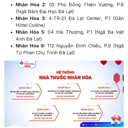
Nhân Hòa 2:
05 Phù Đổng Thiên Vương, P.8
(Ngã Năm Đại Học Đà Lạt)
Nhân Hòa 3:
4-TR-21 Đà Lạt Center, P.1 (Gần
Hôtel Colline)
Nhân Hòa 5:
04 Hải Thượng, P.1 (Ngã Ba Việt
Anh Đà Lạt)
Nhân Hòa 6:
112 Nguyễn Đình Chiểu, P.9 (Ngã
Tư Phan Chu Trinh Đà Lạt)