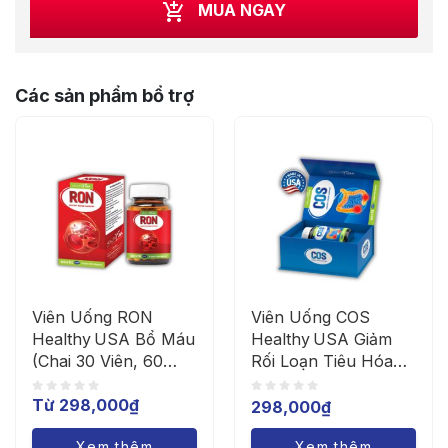
MUA NGAY
Các sản phẩm bổ trợ
Viên Uống RON
Viên Uống COS
Healthy USA Bổ Máu
Healthy USA Giảm
(Chai 30 Viên, 60
Rối Loạn Tiêu Hóa
Viên) Hỗ Trợ Tăng
Do Viêm Đại Tràng
Từ
298,000
₫
Cường Tạo Máu
(Chai 30 Viên)
298,000
₫
Xem thêm
Xem thêm