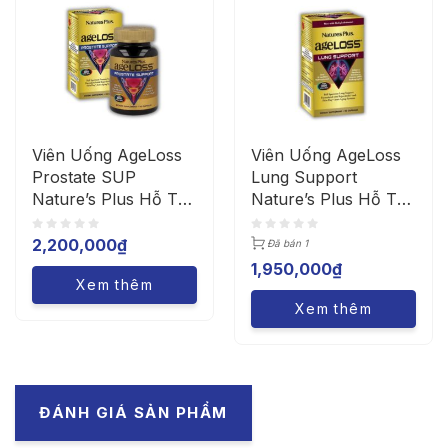
Viên Uống AgeLoss
Viên Uống AgeLoss
Prostate SUP
Lung Support
Nature’s Plus Hỗ Trợ
Nature’s Plus Hỗ Trợ
Tuyến Tiền Liệt
Bổ Phổi (Lọ 90 Viên)
(Lọ/90 Viên)
2,200,000
₫
Đã bán 1
1,950,000
₫
Xem thêm
Xem thêm
ĐÁNH GIÁ SẢN PHẨM