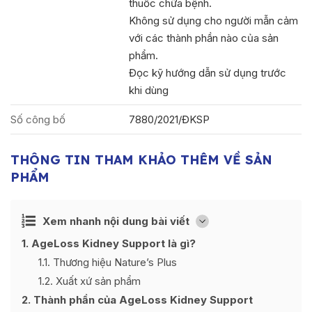
thuốc chữa bệnh.
Không sử dụng cho người mẫn cảm
với các thành phần nào của sản
phẩm.
Đọc kỹ hướng dẫn sử dụng trước
khi dùng
Số công bố
7880/2021/ĐKSP
THÔNG TIN THAM KHẢO THÊM VỀ SẢN
PHẨM
Ẩn
Xem nhanh nội dung bài viết
[
]
1
AgeLoss Kidney Support là gì?
1.1
Thương hiệu Nature’s Plus
1.2
Xuất xứ sản phẩm
2
Thành phần của AgeLoss Kidney Support