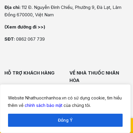
Địa chỉ:
112 Đ. Nguyễn Đình Chiểu, Phường 9, Đà Lạt, Lâm
Đồng 670000, Việt Nam
(Xem đường đi >>)
SĐT:
0862 067 739
HỖ TRỢ KHÁCH HÀNG
VỀ NHÀ THUỐC NHÂN
HÒA
Chính Sách Đổi Trả
Giới Thiệu
Website Nhathuocnhanhoa.vn có sử dụng cookie, tìm hiểu
Bảo Mật Thông Tin
thêm về
chính sách bảo mật
của chúng tôi.
Nhà Sáng Lập & CEO
Hướng Dẫn Mua Hàng
Dược Sĩ Nhân Hòa
Đồng Ý
Giao Hàng & Thanh Toán
0898 9483 83
Liên Hệ
Lên đầu
Gặp dược sĩ