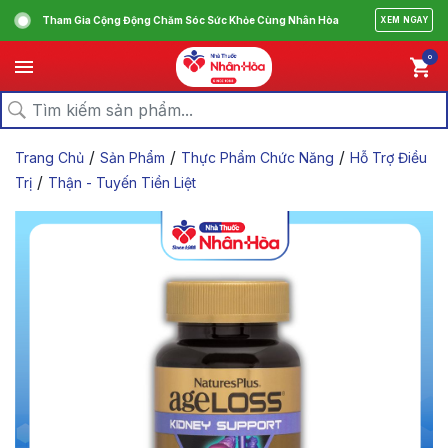
Tham Gia Cộng Động Chăm Sóc Sức Khỏe Cùng Nhân Hòa
XEM NGAY
0
/
/
/
Trang Chủ
Sản Phẩm
Thực Phẩm Chức Năng
Hỗ Trợ Điều
/
Trị
Thận - Tuyến Tiền Liệt