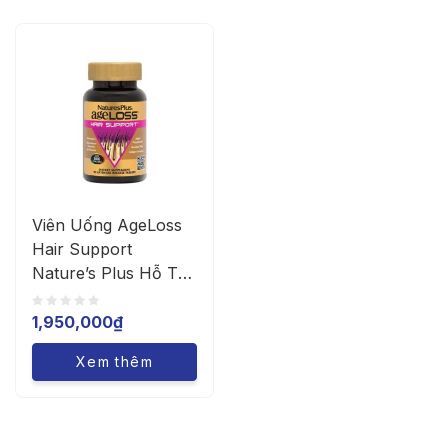
Viên Uống AgeLoss
Hair Support
Nature’s Plus Hỗ Trợ
Ngăn Rụng Tóc (Lọ
90 Viên)
1,950,000
₫
Xem thêm