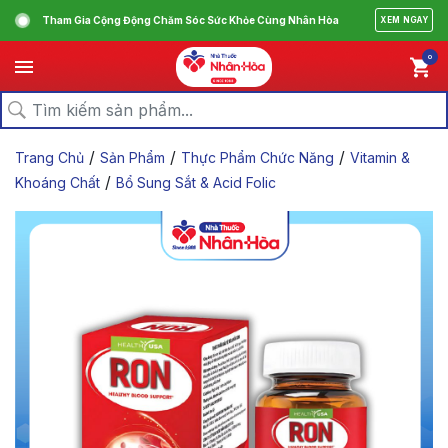
Tham Gia Cộng Động Chăm Sóc Sức Khỏe Cùng Nhân Hòa
XEM NGAY
0
/
/
/
Trang Chủ
Sản Phẩm
Thực Phẩm Chức Năng
Vitamin &
/
Khoáng Chất
Bổ Sung Sắt & Acid Folic