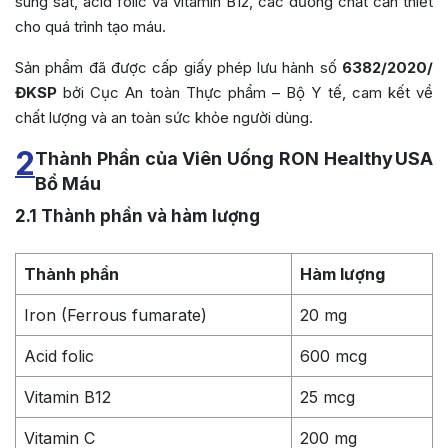
sung sắt, acid folic và vitamin B12, các dưỡng chất cần thiết
cho quá trình tạo máu.
Sản phẩm đã được cấp giấy phép lưu hành số
6382/2020/
ĐKSP
bởi Cục An toàn Thực phẩm – Bộ Y tế, cam kết về
chất lượng và an toàn sức khỏe người dùng.
2
Thành Phần của Viên Uống RON Healthy USA
Bổ Máu
2.1
Thành phần và hàm lượng
Thành phần
Hàm lượng
Iron (Ferrous fumarate)
20 mg
Acid folic
600 mcg
Vitamin B12
25 mcg
Vitamin C
200 mg