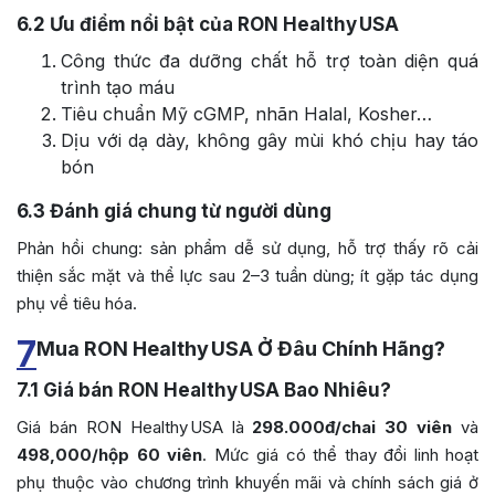
6.2
Ưu điểm nổi bật của RON Healthy USA
Công thức đa dưỡng chất hỗ trợ toàn diện quá
trình tạo máu
Tiêu chuẩn Mỹ cGMP, nhãn Halal, Kosher…
Dịu với dạ dày, không gây mùi khó chịu hay táo
bón
6.3
Đánh giá chung từ người dùng
Phản hồi chung: sản phẩm dễ sử dụng, hỗ trợ thấy rõ cải
thiện sắc mặt và thể lực sau 2–3 tuần dùng; ít gặp tác dụng
phụ về tiêu hóa.
7
Mua RON Healthy USA Ở Đâu Chính Hãng?
7.1
Giá bán RON Healthy USA Bao Nhiêu?
Giá bán RON Healthy USA
là
298.000đ/chai 30 viên
và
498,000/hộp 60 viên
. Mức giá có thể thay đổi linh hoạt
phụ thuộc vào chương trình khuyến mãi và chính sách giá ở