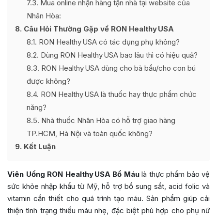
7.3
Mua online nhận hàng tận nhà tại website của
Nhân Hòa:
8
Câu Hỏi Thường Gặp về RON Healthy USA
8.1
RON Healthy USA có tác dụng phụ không?
8.2
Dùng RON Healthy USA bao lâu thì có hiệu quả?
8.3
RON Healthy USA dùng cho bà bầu/cho con bú
được không?
8.4
RON Healthy USA là thuốc hay thực phẩm chức
năng?
8.5
Nhà thuốc Nhân Hòa có hỗ trợ giao hàng
TP.HCM, Hà Nội và toàn quốc không?
9
Kết Luận
Viên Uống RON Healthy USA Bổ Máu
là thực phẩm bảo vệ
sức khỏe nhập khẩu từ Mỹ, hỗ trợ bổ sung sắt, acid folic và
vitamin cần thiết cho quá trình tạo máu. Sản phẩm giúp cải
thiện tình trạng thiếu máu nhẹ, đặc biệt phù hợp cho phụ nữ