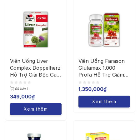
Viên Uống Liver
Viên Uống Farason
Complex Doppelherz
Glutamax 1.000
Hỗ Trợ Giải Độc Gan
Profa Hỗ Trợ Giảm
(Hộp 30 Viên)
Lão Hóa Da, Trắng
Da, Giảm Nám
1,350,000
₫
Đã bán 1
(Hộp/30 Viên)
349,000
₫
Xem thêm
Xem thêm