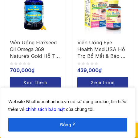
Viên Uống Flaxseed
Viên Uống Eye
Oil Omega 369
Health MediUSA Hỗ
Nature’s Gold Hỗ Trợ
Trợ Bổ Mắt & Bảo Vệ
Giảm Mỡ Máu, Bổ
Thị Lực (Hộp 60
Mắt (Hộp x 200 Viên)
Viên)
700,000
₫
439,000
₫
Xem thêm
Xem thêm
Website Nhathuocnhanhoa.vn có sử dụng cookie, tìm hiểu
thêm về
chính sách bảo mật
của chúng tôi.
Đồng Ý
0898 9483 83
Lên đầu
Gặp dược sĩ