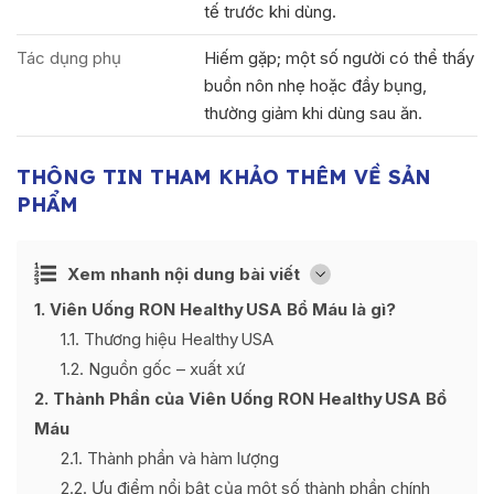
tế trước khi dùng.
Tác dụng phụ
Hiếm gặp; một số người có thể thấy
buồn nôn nhẹ hoặc đầy bụng,
thường giảm khi dùng sau ăn.
THÔNG TIN THAM KHẢO THÊM VỀ SẢN
PHẨM
Ẩn
Xem nhanh nội dung bài viết
[
]
1
Viên Uống RON Healthy USA Bổ Máu là gì?
1.1
Thương hiệu Healthy USA
1.2
Nguồn gốc – xuất xứ
2
Thành Phần của Viên Uống RON Healthy USA Bổ
Máu
2.1
Thành phần và hàm lượng
2.2
Ưu điểm nổi bật của một số thành phần chính