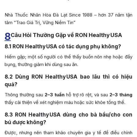
Nhà Thuốc Nhân Hòa Đà Lạt Since 1988 – hơn 37 năm tận
tâm “Trao Giá Trị, Vững Niềm Tin”
8
Câu Hỏi Thường Gặp về RON Healthy USA
8.1
RON Healthy USA có tác dụng phụ không?
Hiếm gặp; một số người có thể thấy buồn nôn nhẹ hoặc đầy
bụng, thường giảm khi dùng sau ăn.
8.2
Dùng RON Healthy USA bao lâu thì có hiệu
quả?
Thông thường sau
2–3 tuần
hỗ trợ rõ rệt, và sau
2–3 tháng
thấy cải thiện về xét nghiệm máu hoặc sức khỏe tổng thể.
8.3
RON Healthy USA dùng cho bà bầu/cho con
bú được không?
Được, nhưng nên tham khảo chuyên gia y tế để điều chỉnh