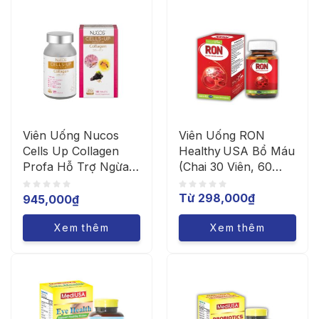
Viên Uống Nucos
Viên Uống RON
Cells Up Collagen
Healthy USA Bổ Máu
Profa Hỗ Trợ Ngừa
(Chai 30 Viên, 60
Lão Hóa Giảm Nếp
Viên) Hỗ Trợ Tăng
Từ
298,000
₫
Nhăn (Hộp 180 Viên)
Cường Tạo Máu
945,000
₫
Xem thêm
Xem thêm