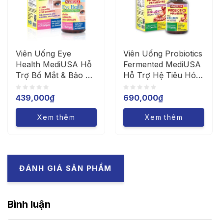
Viên Uống Eye
Viên Uống Probiotics
Health MediUSA Hỗ
Fermented MediUSA
Trợ Bổ Mắt & Bảo Vệ
Hỗ Trợ Hệ Tiêu Hóa
Thị Lực (Hộp 60
(Hộp 60 Viên)
Viên)
439,000
₫
690,000
₫
Xem thêm
Xem thêm
ĐÁNH GIÁ SẢN PHẨM
Bình luận