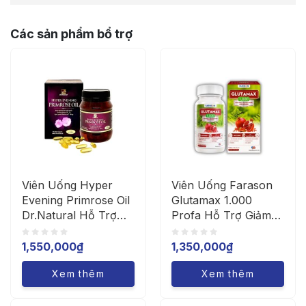
Các sản phẩm bổ trợ
Viên Uống Hyper
Viên Uống Farason
Evening Primrose Oil
Glutamax 1.000
Dr.Natural Hỗ Trợ
Profa Hỗ Trợ Giảm
Cân Bằng Nội Tiết
Lão Hóa Da, Trắng
Nữ (Hộp 180 Viên,
Da, Giảm Nám
1,550,000
₫
1,350,000
₫
90 Viên)
(Hộp/30 Viên)
Xem thêm
Xem thêm