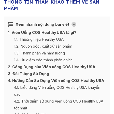
THÔNG TIN THAM KHẢO THÊM VỀ SẢN
PHẨM
Ẩn
Xem nhanh nội dung bài viết
[
]
1
Viên Uống COS Healthy USA là gì?
1.1
Thương hiệu Healthy USA
1.2
Nguồn gốc, xuất xứ sản phẩm
1.3
Thành phần và hàm lượng
1.4
Ưu điểm các thành phần chính
2
Công Dụng của Viên uống COS Healthy USA
3
Đối Tượng Sử Dụng
4
Hướng Dẫn Sử Dụng Viên uống COS Healthy USA
4.1
Liều dùng Viên uống COS Healthy USA khuyến
cáo
4.2
Thời điểm sử dụng Viên uống COS Healthy USA
tốt nhất