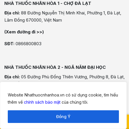
NHÀ THUỐC NHÂN HÒA 1 - CHỢ ĐÀ LẠT
Địa chỉ:
88 Đường Nguyễn Thị Minh Khai, Phường 1, Đà Lạt,
Lâm Đồng 670000, Việt Nam
(Xem đường đi >>)
SĐT:
0866800803
NHÀ THUỐC NHÂN HÒA 2 - NGÃ NĂM ĐẠI HỌC
Địa chỉ:
05 Đường Phù Đổng Thiên Vương, Phường 8, Đà Lạt,
Lâm Đồng 670000, Việt Nam
Website Nhathuocnhanhoa.vn có sử dụng cookie, tìm hiểu
(Xem đường đi >>)
thêm về
chính sách bảo mật
của chúng tôi.
SĐT:
0327468168
Đồng Ý
NHÀ THUỐC NHÂN HÒA 3 - COLLINE
0898 9483 83
Lên đầu
Gặp dược sĩ
Địa chỉ:
4-TR-21 Đà Lạt Center, Tp. Đà Lạt, Lâm Đồng