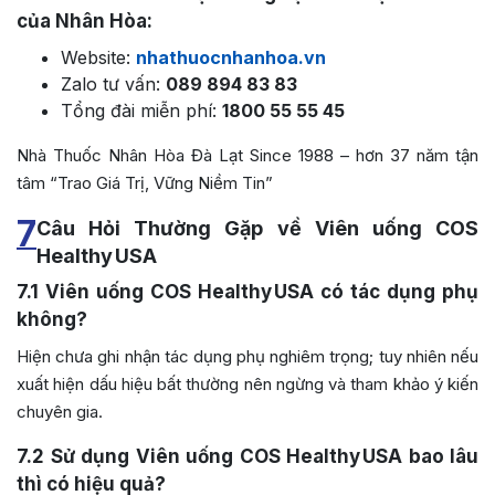
của Nhân Hòa:
Website:
nhathuocnhanhoa.vn
Zalo tư vấn:
089 894 83 83
Tổng đài miễn phí:
1800 55 55 45
Nhà Thuốc Nhân Hòa Đà Lạt Since 1988 – hơn 37 năm tận
tâm “Trao Giá Trị, Vững Niềm Tin”
7
Câu Hỏi Thường Gặp về Viên uống COS
Healthy USA
7.1
Viên uống COS Healthy USA có tác dụng phụ
không?
Hiện chưa ghi nhận tác dụng phụ nghiêm trọng; tuy nhiên nếu
xuất hiện dấu hiệu bất thường nên ngừng và tham khảo ý kiến
chuyên gia.
7.2
Sử dụng Viên uống COS Healthy USA bao lâu
thì có hiệu quả?