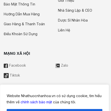
Giới Thiệu
Bảo Mật Thông Tin
Nhà Sáng Lập & CEO
Hướng Dẫn Mua Hàng
Dược Sĩ Nhân Hòa
Giao Hàng & Thanh Toán
Liên Hệ
Điều Khoản Sử Dụng
MẠNG XÃ HỘI
Facebook
Zalo
Tiktok
Website Nhathuocnhanhoa.vn có sử dụng cookie, tìm hiểu
Thông tin trên website này chỉ mang tính chất nội bộ tham khảo;
thêm về
chính sách bảo mật
của chúng tôi.
không được xem là tư vấn y khoa và không nhằm mục đích