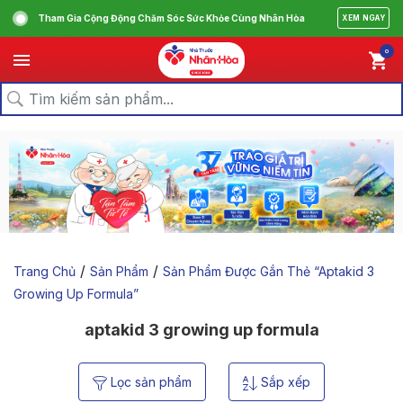
Tham Gia Cộng Động Chăm Sóc Sức Khỏe Cùng Nhân Hòa
XEM NGAY
0
/
/
Trang Chủ
Sản Phẩm
Sản Phẩm Được Gắn Thẻ “aptakid 3
Growing Up Formula”
aptakid 3 growing up formula
Lọc sản phẩm
Sắp xếp