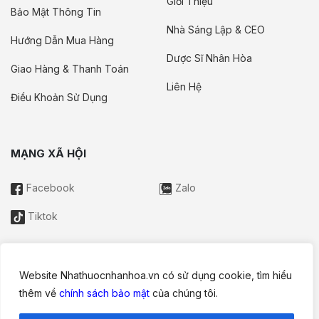
Giới Thiệu
Bảo Mật Thông Tin
Nhà Sáng Lập & CEO
Hướng Dẫn Mua Hàng
Dược Sĩ Nhân Hòa
Giao Hàng & Thanh Toán
Liên Hệ
Điều Khoản Sử Dụng
MẠNG XÃ HỘI
Facebook
Zalo
Tiktok
Website Nhathuocnhanhoa.vn có sử dụng cookie, tìm hiểu
Thông tin trên website này chỉ mang tính chất nội bộ tham khảo;
thêm về
chính sách bảo mật
của chúng tôi.
không được xem là tư vấn y khoa và không nhằm mục đích