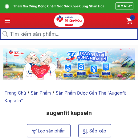
Tham Gia Cộng Động Chăm Sóc Sức Khỏe Cùng Nhân Hòa
XEM NGAY
0
/
/
Trang Chủ
Sản Phẩm
Sản Phẩm Được Gắn Thẻ “augenfit
Kapseln”
augenfit kapseln
Lọc sản phẩm
Sắp xếp