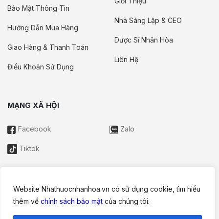
Giới Thiệu
Bảo Mật Thông Tin
Nhà Sáng Lập & CEO
Hướng Dẫn Mua Hàng
Dược Sĩ Nhân Hòa
Giao Hàng & Thanh Toán
Liên Hệ
Điều Khoản Sử Dụng
MẠNG XÃ HỘI
Facebook
Zalo
Tiktok
Website Nhathuocnhanhoa.vn có sử dụng cookie, tìm hiểu
Thông tin trên website này chỉ mang tính chất nội bộ tham khảo;
thêm về
chính sách bảo mật
của chúng tôi.
không được xem là tư vấn y khoa và không nhằm mục đích