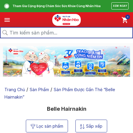
Tham Gia Cộng Động Chăm Sóc Sức Khỏe Cùng Nhân Hòa
XEM NGAY
0
/
/
Trang Chủ
Sản Phẩm
Sản Phẩm Được Gắn Thẻ “belle
Hairnakin”
Belle Hairnakin
Lọc sản phẩm
Sắp xếp