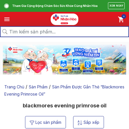
Tham Gia Cộng Động Chăm Sóc Sức Khỏe Cùng Nhân Hòa
XEM NGAY
0
/
/
Trang Chủ
Sản Phẩm
Sản Phẩm Được Gắn Thẻ “blackmores
Evening Primrose Oil”
blackmores evening primrose oil
Lọc sản phẩm
Sắp xếp