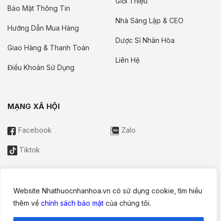
Giới Thiệu
Bảo Mật Thông Tin
Nhà Sáng Lập & CEO
Hướng Dẫn Mua Hàng
Dược Sĩ Nhân Hòa
Giao Hàng & Thanh Toán
Liên Hệ
Điều Khoản Sử Dụng
MẠNG XÃ HỘI
Facebook
Zalo
Tiktok
Website Nhathuocnhanhoa.vn có sử dụng cookie, tìm hiểu
Thông tin trên website này chỉ mang tính chất nội bộ tham khảo;
thêm về
chính sách bảo mật
của chúng tôi.
không được xem là tư vấn y khoa và không nhằm mục đích