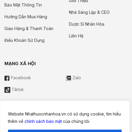
Giới Thiệu
Bảo Mật Thông Tin
Nhà Sáng Lập & CEO
Hướng Dẫn Mua Hàng
Dược Sĩ Nhân Hòa
Giao Hàng & Thanh Toán
Liên Hệ
Điều Khoản Sử Dụng
MẠNG XÃ HỘI
Facebook
Zalo
Tiktok
Website Nhathuocnhanhoa.vn có sử dụng cookie, tìm hiểu
Thông tin trên website này chỉ mang tính chất nội bộ tham khảo;
thêm về
chính sách bảo mật
của chúng tôi.
không được xem là tư vấn y khoa và không nhằm mục đích