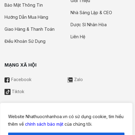
Giới Thiệu
Bảo Mật Thông Tin
Nhà Sáng Lập & CEO
Hướng Dẫn Mua Hàng
Dược Sĩ Nhân Hòa
Giao Hàng & Thanh Toán
Liên Hệ
Điều Khoản Sử Dụng
MẠNG XÃ HỘI
Facebook
Zalo
Tiktok
Website Nhathuocnhanhoa.vn có sử dụng cookie, tìm hiểu
Thông tin trên website này chỉ mang tính chất nội bộ tham khảo;
thêm về
chính sách bảo mật
của chúng tôi.
không được xem là tư vấn y khoa và không nhằm mục đích