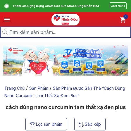
Tham Gia Cộng Động Chăm Sóc Sức Khỏe Cùng Nhân Hòa
XEM NGAY
0
/
/
Trang Chủ
Sản Phẩm
Sản Phẩm Được Gắn Thẻ “cách Dùng
Nano Curcumin Tam Thất Xạ Đen Plus”
cách dùng nano curcumin tam thất xạ đen plus
Lọc sản phẩm
Sắp xếp