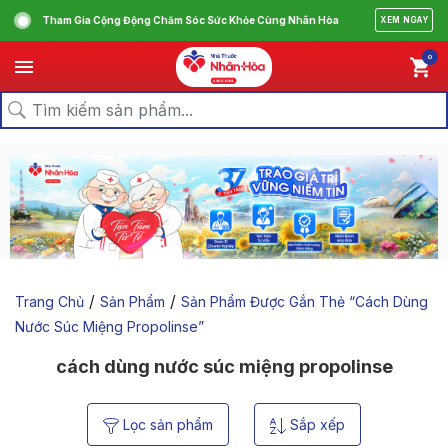
Tham Gia Cộng Động Chăm Sóc Sức Khỏe Cùng Nhân Hòa
XEM NGAY
0
/
/
Trang Chủ
Sản Phẩm
Sản Phẩm Được Gắn Thẻ “cách Dùng
Nước Súc Miệng Propolinse”
cách dùng nước súc miệng propolinse
Lọc sản phẩm
Sắp xếp