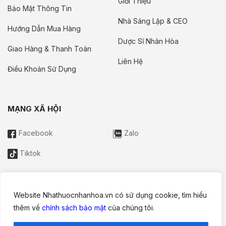
Giới Thiệu
Bảo Mật Thông Tin
Nhà Sáng Lập & CEO
Hướng Dẫn Mua Hàng
Dược Sĩ Nhân Hòa
Giao Hàng & Thanh Toán
Liên Hệ
Điều Khoản Sử Dụng
MẠNG XÃ HỘI
Facebook
Zalo
Tiktok
Website Nhathuocnhanhoa.vn có sử dụng cookie, tìm hiểu
Thông tin trên website này chỉ mang tính chất nội bộ tham khảo;
thêm về
chính sách bảo mật
của chúng tôi.
không được xem là tư vấn y khoa và không nhằm mục đích