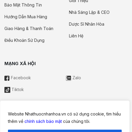
Giới Thiệu
Bảo Mật Thông Tin
Nhà Sáng Lập & CEO
Hướng Dẫn Mua Hàng
Dược Sĩ Nhân Hòa
Giao Hàng & Thanh Toán
Liên Hệ
Điều Khoản Sử Dụng
MẠNG XÃ HỘI
Facebook
Zalo
Tiktok
Website Nhathuocnhanhoa.vn có sử dụng cookie, tìm hiểu
Thông tin trên website này chỉ mang tính chất nội bộ tham khảo;
thêm về
chính sách bảo mật
của chúng tôi.
không được xem là tư vấn y khoa và không nhằm mục đích