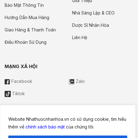
Giới Thiệu
Bảo Mật Thông Tin
Nhà Sáng Lập & CEO
Hướng Dẫn Mua Hàng
Dược Sĩ Nhân Hòa
Giao Hàng & Thanh Toán
Liên Hệ
Điều Khoản Sử Dụng
MẠNG XÃ HỘI
Facebook
Zalo
Tiktok
Website Nhathuocnhanhoa.vn có sử dụng cookie, tìm hiểu
Thông tin trên website này chỉ mang tính chất nội bộ tham khảo;
thêm về
chính sách bảo mật
của chúng tôi.
không được xem là tư vấn y khoa và không nhằm mục đích