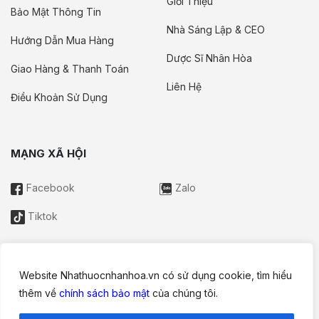
Giới Thiệu
Bảo Mật Thông Tin
Nhà Sáng Lập & CEO
Hướng Dẫn Mua Hàng
Dược Sĩ Nhân Hòa
Giao Hàng & Thanh Toán
Liên Hệ
Điều Khoản Sử Dụng
MẠNG XÃ HỘI
Facebook
Zalo
Tiktok
Website Nhathuocnhanhoa.vn có sử dụng cookie, tìm hiểu
Thông tin trên website này chỉ mang tính chất nội bộ tham khảo;
thêm về
chính sách bảo mật
của chúng tôi.
không được xem là tư vấn y khoa và không nhằm mục đích