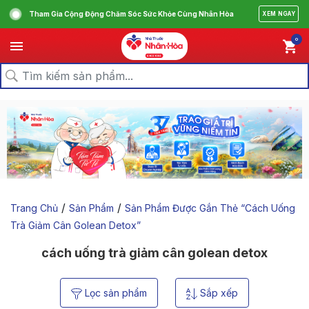
Tham Gia Cộng Động Chăm Sóc Sức Khỏe Cùng Nhân Hòa
XEM NGAY
0
/
/
Trang Chủ
Sản Phẩm
Sản Phẩm Được Gắn Thẻ “cách Uống
Trà Giảm Cân Golean Detox”
cách uống trà giảm cân golean detox
Lọc sản phẩm
Sắp xếp