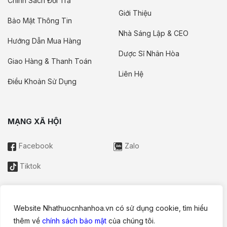
Chính Sách Đổi Trả
Giới Thiệu
Bảo Mật Thông Tin
Nhà Sáng Lập & CEO
Hướng Dẫn Mua Hàng
Dược Sĩ Nhân Hòa
Giao Hàng & Thanh Toán
Liên Hệ
Điều Khoản Sử Dụng
MẠNG XÃ HỘI
Facebook
Zalo
Tiktok
Website Nhathuocnhanhoa.vn có sử dụng cookie, tìm hiểu
Thông tin trên website này chỉ mang tính chất nội bộ tham khảo;
thêm về
chính sách bảo mật
của chúng tôi.