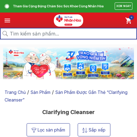
Tham Gia Cộng Động Chăm Sóc Sức Khỏe Cùng Nhân Hòa
XEM NGAY
0
/
/
Trang Chủ
Sản Phẩm
Sản Phẩm Được Gắn Thẻ “clarifying
Cleanser”
Clarifying Cleanser
Lọc sản phẩm
Sắp xếp