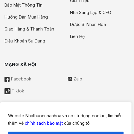
Giới Thiệu
Bảo Mật Thông Tin
Nhà Sáng Lập & CEO
Hướng Dẫn Mua Hàng
Dược Sĩ Nhân Hòa
Giao Hàng & Thanh Toán
Liên Hệ
Điều Khoản Sử Dụng
MẠNG XÃ HỘI
Facebook
Zalo
Tiktok
Website Nhathuocnhanhoa.vn có sử dụng cookie, tìm hiểu
Thông tin trên website này chỉ mang tính chất nội bộ tham khảo;
thêm về
chính sách bảo mật
của chúng tôi.
không được xem là tư vấn y khoa và không nhằm mục đích