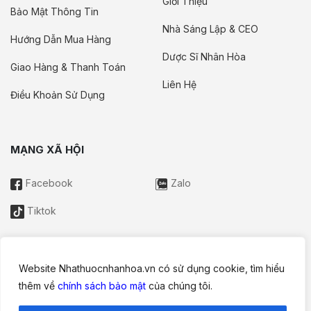
Giới Thiệu
Bảo Mật Thông Tin
Nhà Sáng Lập & CEO
Hướng Dẫn Mua Hàng
Dược Sĩ Nhân Hòa
Giao Hàng & Thanh Toán
Liên Hệ
Điều Khoản Sử Dụng
MẠNG XÃ HỘI
Facebook
Zalo
Tiktok
Website Nhathuocnhanhoa.vn có sử dụng cookie, tìm hiểu
Thông tin trên website này chỉ mang tính chất nội bộ tham khảo;
thêm về
chính sách bảo mật
của chúng tôi.
không được xem là tư vấn y khoa và không nhằm mục đích