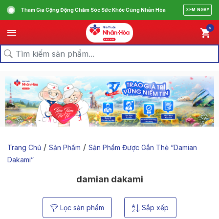
Tham Gia Cộng Động Chăm Sóc Sức Khỏe Cùng Nhân Hòa
XEM NGAY
0
/
/
Trang Chủ
Sản Phẩm
Sản Phẩm Được Gắn Thẻ “damian
Dakami”
damian dakami
Lọc sản phẩm
Sắp xếp