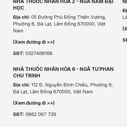
NHÀ THUỐC NHÂN HÒA 2 - NGÃ NĂM ĐẠI
N
HỌC
Đị
Địa chỉ:
05 Đường Phù Đổng Thiên Vương,
L
Phường 8, Đà Lạt, Lâm Đồng 670000, Việt
(
Nam
S
(Xem đường đi >>)
SĐT:
0327468168
NHÀ THUỐC NHÂN HÒA 6 - NGÃ TƯ PHAN
CHU TRINH
Địa chỉ:
112 Đ. Nguyễn Đình Chiểu, Phường 9,
Đà Lạt, Lâm Đồng 670000, Việt Nam
(Xem đường đi >>)
SĐT:
0862 067 739