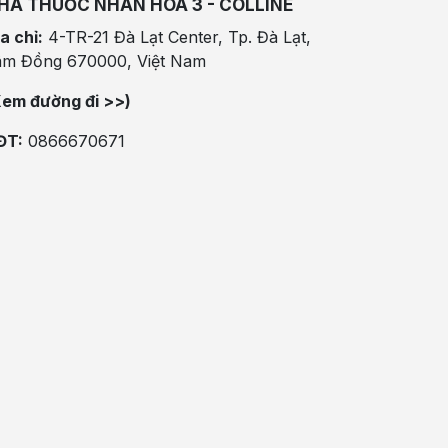
HÀ THUỐC NHÂN HÒA 3 - COLLINE
a chỉ:
4-TR-21 Đà Lạt Center, Tp. Đà Lạt,
âm Đồng 670000, Việt Nam
Xem đường đi >>)
ĐT:
0866670671