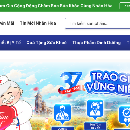
m Gia Cộng Động Chăm Sóc Sức Khỏe Cùng Nhân Hòa
XE
yến Mãi
Tin Mới Nhân Hòa
iết Bị Y Tế
Quà Tặng Sức Khoẻ
Thực Phẩm Dinh Dưỡng
T