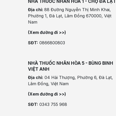
NHÀ THUỐC NHÂN HÒA 1 - CHỢ ĐÀ LẠT
Địa chỉ:
88 Đường Nguyễn Thị Minh Khai,
Phường 1, Đà Lạt, Lâm Đồng 670000, Việt
Nam
(Xem đường đi >>)
SĐT:
0866800803
NHÀ THUỐC NHÂN HÒA 5 - BÙNG BINH
VIỆT ANH
Địa chỉ:
04 Hải Thượng, Phường 6, Đà Lạt,
Lâm Đồng, Việt Nam
(Xem đường đi >>)
SĐT:
0343 755 968