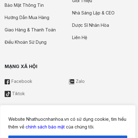
Giới Thiệu
Bảo Mật Thông Tin
Nhà Sáng Lập & CEO
Hướng Dẫn Mua Hàng
Dược Sĩ Nhân Hòa
Giao Hàng & Thanh Toán
Liên Hệ
Điều Khoản Sử Dụng
MẠNG XÃ HỘI
Facebook
Zalo
Tiktok
Website Nhathuocnhanhoa.vn có sử dụng cookie, tìm hiểu
Thông tin trên website này chỉ mang tính chất nội bộ tham khảo;
thêm về
chính sách bảo mật
của chúng tôi.
không được xem là tư vấn y khoa và không nhằm mục đích