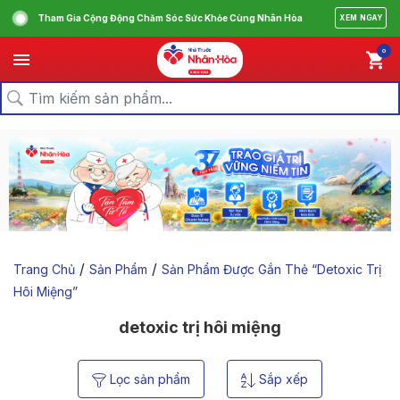
Tham Gia Cộng Động Chăm Sóc Sức Khỏe Cùng Nhân Hòa
XEM NGAY
0
/
/
Trang Chủ
Sản Phẩm
Sản Phẩm Được Gắn Thẻ “detoxic Trị
Hôi Miệng”
detoxic trị hôi miệng
Lọc sản phẩm
Sắp xếp