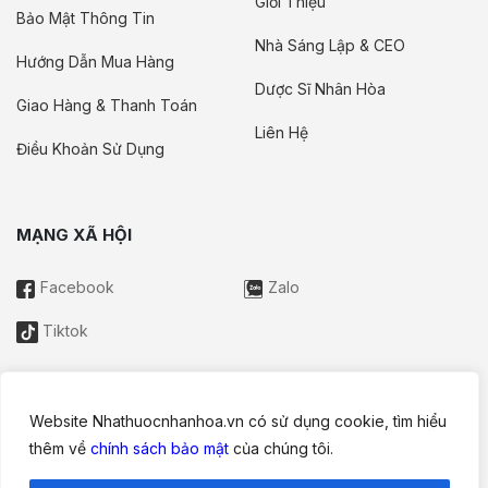
Giới Thiệu
Bảo Mật Thông Tin
Nhà Sáng Lập & CEO
Hướng Dẫn Mua Hàng
Dược Sĩ Nhân Hòa
Giao Hàng & Thanh Toán
Liên Hệ
Điều Khoản Sử Dụng
MẠNG XÃ HỘI
Facebook
Zalo
Tiktok
Website Nhathuocnhanhoa.vn có sử dụng cookie, tìm hiểu
Thông tin trên website này chỉ mang tính chất nội bộ tham khảo;
thêm về
chính sách bảo mật
của chúng tôi.
không được xem là tư vấn y khoa và không nhằm mục đích