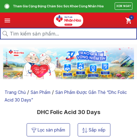
Tham Gia Cộng Động Chăm Sóc Sức Khỏe Cùng Nhân Hòa
XEM NGAY
0
/
/
Trang Chủ
Sản Phẩm
Sản Phẩm Được Gắn Thẻ “dhc Folic
Acid 30 Days”
DHC Folic Acid 30 Days
Lọc sản phẩm
Sắp xếp