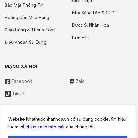
Giới Thiệu
Bảo Mật Thông Tin
Nhà Sáng Lập & CEO
Hướng Dẫn Mua Hàng
Dược Sĩ Nhân Hòa
Giao Hàng & Thanh Toán
Liên Hệ
Điều Khoản Sử Dụng
MẠNG XÃ HỘI
Facebook
Zalo
Tiktok
Website Nhathuocnhanhoa.vn có sử dụng cookie, tìm hiểu
Thông tin trên website này chỉ mang tính chất nội bộ tham khảo;
thêm về
chính sách bảo mật
của chúng tôi.
không được xem là tư vấn y khoa và không nhằm mục đích