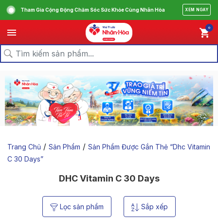
Tham Gia Cộng Động Chăm Sóc Sức Khỏe Cùng Nhân Hòa
XEM NGAY
0
/
/
Trang Chủ
Sản Phẩm
Sản Phẩm Được Gắn Thẻ “dhc Vitamin
C 30 Days”
DHC Vitamin C 30 Days
Lọc sản phẩm
Sắp xếp