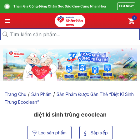
Tham Gia Cộng Động Chăm Sóc Sức Khỏe Cùng Nhân Hòa
XEM NGAY
0
/
/
Trang Chủ
Sản Phẩm
Sản Phẩm Được Gắn Thẻ “diệt Kí Sinh
Trùng Ecoclean”
diệt kí sinh trùng ecoclean
Lọc sản phẩm
Sắp xếp