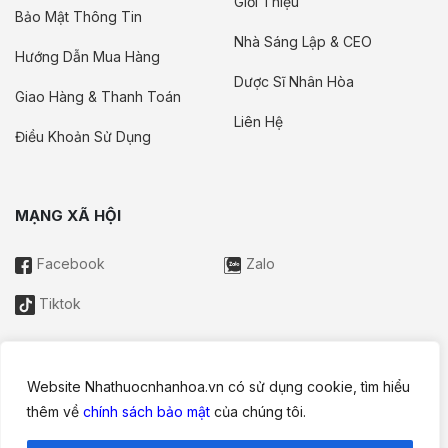
Giới Thiệu
Bảo Mật Thông Tin
Nhà Sáng Lập & CEO
Hướng Dẫn Mua Hàng
Dược Sĩ Nhân Hòa
Giao Hàng & Thanh Toán
Liên Hệ
Điều Khoản Sử Dụng
MẠNG XÃ HỘI
Facebook
Zalo
Tiktok
Website Nhathuocnhanhoa.vn có sử dụng cookie, tìm hiểu
Thông tin trên website này chỉ mang tính chất nội bộ tham khảo;
thêm về
chính sách bảo mật
của chúng tôi.
không được xem là tư vấn y khoa và không nhằm mục đích