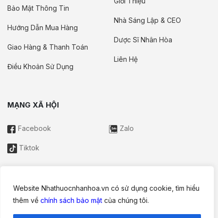
Giới Thiệu
Bảo Mật Thông Tin
Nhà Sáng Lập & CEO
Hướng Dẫn Mua Hàng
Dược Sĩ Nhân Hòa
Giao Hàng & Thanh Toán
Liên Hệ
Điều Khoản Sử Dụng
MẠNG XÃ HỘI
Facebook
Zalo
Tiktok
Website Nhathuocnhanhoa.vn có sử dụng cookie, tìm hiểu
Thông tin trên website này chỉ mang tính chất nội bộ tham khảo;
thêm về
chính sách bảo mật
của chúng tôi.
không được xem là tư vấn y khoa và không nhằm mục đích