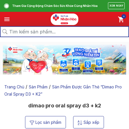
Tham Gia Cộng Động Chăm Sóc Sức Khỏe Cùng Nhân Hòa
XEM NGAY
0
/
/
Trang Chủ
Sản Phẩm
Sản Phẩm Được Gắn Thẻ “dimao Pro
Oral Spray D3 + K2”
dimao pro oral spray d3 + k2
Lọc sản phẩm
Sắp xếp