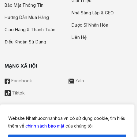
Giới Thiệu
Bảo Mật Thông Tin
Nhà Sáng Lập & CEO
Hướng Dẫn Mua Hàng
Dược Sĩ Nhân Hòa
Giao Hàng & Thanh Toán
Liên Hệ
Điều Khoản Sử Dụng
MẠNG XÃ HỘI
Facebook
Zalo
Tiktok
Website Nhathuocnhanhoa.vn có sử dụng cookie, tìm hiểu
Thông tin trên website này chỉ mang tính chất nội bộ tham khảo;
thêm về
chính sách bảo mật
của chúng tôi.
không được xem là tư vấn y khoa và không nhằm mục đích