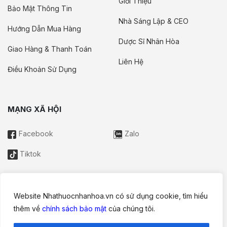
Giới Thiệu
Bảo Mật Thông Tin
Nhà Sáng Lập & CEO
Hướng Dẫn Mua Hàng
Dược Sĩ Nhân Hòa
Giao Hàng & Thanh Toán
Liên Hệ
Điều Khoản Sử Dụng
MẠNG XÃ HỘI
Facebook
Zalo
Tiktok
Website Nhathuocnhanhoa.vn có sử dụng cookie, tìm hiểu
Thông tin trên website này chỉ mang tính chất nội bộ tham khảo;
thêm về
chính sách bảo mật
của chúng tôi.
không được xem là tư vấn y khoa và không nhằm mục đích