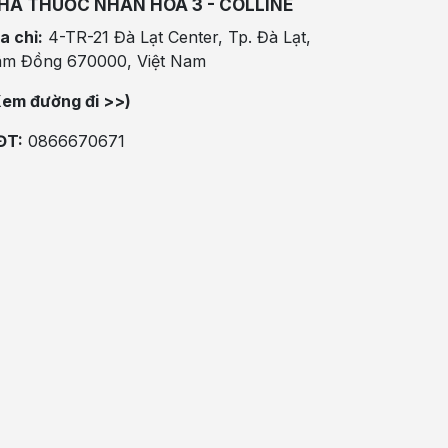
HÀ THUỐC NHÂN HÒA 3 - COLLINE
a chỉ:
4-TR-21 Đà Lạt Center, Tp. Đà Lạt,
âm Đồng 670000, Việt Nam
Xem đường đi >>)
ĐT:
0866670671