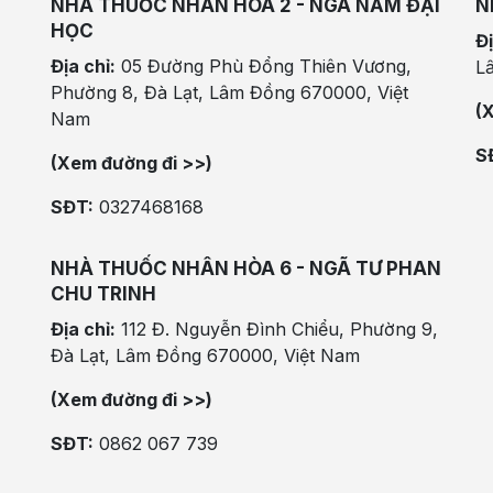
NHÀ THUỐC NHÂN HÒA 2 - NGÃ NĂM ĐẠI
N
HỌC
Đị
Địa chỉ:
05 Đường Phù Đổng Thiên Vương,
L
Phường 8, Đà Lạt, Lâm Đồng 670000, Việt
(
Nam
S
(Xem đường đi >>)
SĐT:
0327468168
NHÀ THUỐC NHÂN HÒA 6 - NGÃ TƯ PHAN
CHU TRINH
Địa chỉ:
112 Đ. Nguyễn Đình Chiểu, Phường 9,
Đà Lạt, Lâm Đồng 670000, Việt Nam
(Xem đường đi >>)
SĐT:
0862 067 739