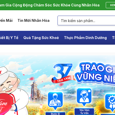
m Gia Cộng Động Chăm Sóc Sức Khỏe Cùng Nhân Hòa
XE
yến Mãi
Tin Mới Nhân Hòa
iết Bị Y Tế
Quà Tặng Sức Khoẻ
Thực Phẩm Dinh Dưỡng
T