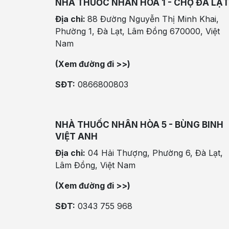
NHÀ THUỐC NHÂN HÒA 1 - CHỢ ĐÀ LẠT
Địa chỉ:
88 Đường Nguyễn Thị Minh Khai,
Phường 1, Đà Lạt, Lâm Đồng 670000, Việt
Nam
(Xem đường đi >>)
SĐT:
0866800803
NHÀ THUỐC NHÂN HÒA 5 - BÙNG BINH
VIỆT ANH
Địa chỉ:
04 Hải Thượng, Phường 6, Đà Lạt,
Lâm Đồng, Việt Nam
(Xem đường đi >>)
SĐT:
0343 755 968