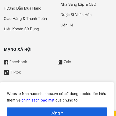
Nhà Sáng Lập & CEO
Hướng Dẫn Mua Hàng
Dược Sĩ Nhân Hòa
Giao Hàng & Thanh Toán
Liên Hệ
Điều Khoản Sử Dụng
MẠNG XÃ HỘI
Facebook
Zalo
Tiktok
Website Nhathuocnhanhoa.vn có sử dụng cookie, tìm hiểu
Thông tin trên website này chỉ mang tính chất nội bộ tham khảo;
thêm về
chính sách bảo mật
của chúng tôi.
không được xem là tư vấn y khoa và không nhằm mục đích
thay thế cho tư vấn, chẩn đoán hoặc điều trị từ nhân viên y tế.
Đồng Ý