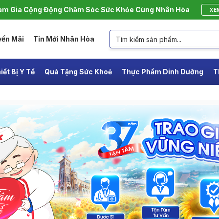
m Gia Cộng Động Chăm Sóc Sức Khỏe Cùng Nhân Hòa
XE
yến Mãi
Tin Mới Nhân Hòa
iết Bị Y Tế
Quà Tặng Sức Khoẻ
Thực Phẩm Dinh Dưỡng
T