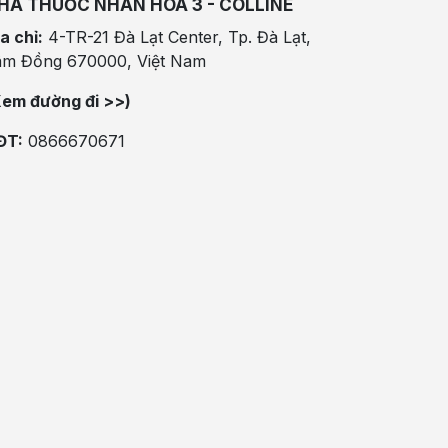
HÀ THUỐC NHÂN HÒA 3 - COLLINE
a chỉ:
4-TR-21 Đà Lạt Center, Tp. Đà Lạt,
âm Đồng 670000, Việt Nam
Xem đường đi >>)
ĐT:
0866670671