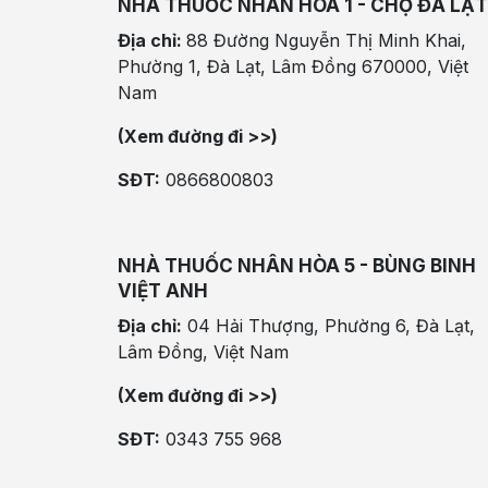
NHÀ THUỐC NHÂN HÒA 1 - CHỢ ĐÀ LẠT
Địa chỉ:
88 Đường Nguyễn Thị Minh Khai,
Phường 1, Đà Lạt, Lâm Đồng 670000, Việt
Nam
(Xem đường đi >>)
SĐT:
0866800803
NHÀ THUỐC NHÂN HÒA 5 - BÙNG BINH
VIỆT ANH
Địa chỉ:
04 Hải Thượng, Phường 6, Đà Lạt,
Lâm Đồng, Việt Nam
(Xem đường đi >>)
SĐT:
0343 755 968