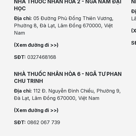
NHÀ THUỐC NHÂN HÒA 2 - NGÃ NĂM ĐẠI
N
HỌC
Đị
Địa chỉ:
05 Đường Phù Đổng Thiên Vương,
L
Phường 8, Đà Lạt, Lâm Đồng 670000, Việt
(
Nam
S
(Xem đường đi >>)
SĐT:
0327468168
NHÀ THUỐC NHÂN HÒA 6 - NGÃ TƯ PHAN
CHU TRINH
Địa chỉ:
112 Đ. Nguyễn Đình Chiểu, Phường 9,
Đà Lạt, Lâm Đồng 670000, Việt Nam
(Xem đường đi >>)
SĐT:
0862 067 739