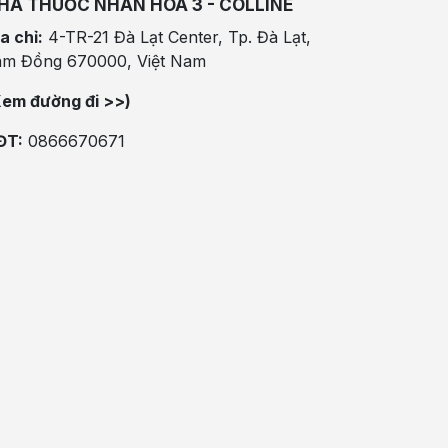
HÀ THUỐC NHÂN HÒA 3 - COLLINE
a chỉ:
4-TR-21 Đà Lạt Center, Tp. Đà Lạt,
âm Đồng 670000, Việt Nam
Xem đường đi >>)
ĐT:
0866670671