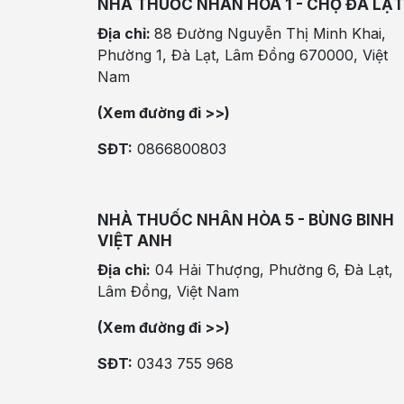
NHÀ THUỐC NHÂN HÒA 1 - CHỢ ĐÀ LẠT
Địa chỉ:
88 Đường Nguyễn Thị Minh Khai,
Phường 1, Đà Lạt, Lâm Đồng 670000, Việt
Nam
(Xem đường đi >>)
SĐT:
0866800803
NHÀ THUỐC NHÂN HÒA 5 - BÙNG BINH
VIỆT ANH
Địa chỉ:
04 Hải Thượng, Phường 6, Đà Lạt,
Lâm Đồng, Việt Nam
(Xem đường đi >>)
SĐT:
0343 755 968