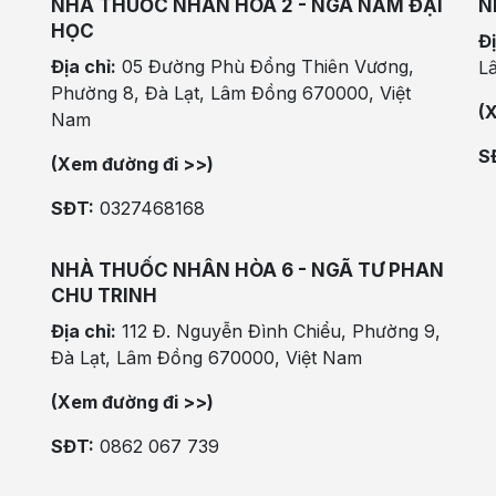
NHÀ THUỐC NHÂN HÒA 2 - NGÃ NĂM ĐẠI
N
HỌC
Đị
Địa chỉ:
05 Đường Phù Đổng Thiên Vương,
L
Phường 8, Đà Lạt, Lâm Đồng 670000, Việt
(
Nam
S
(Xem đường đi >>)
SĐT:
0327468168
NHÀ THUỐC NHÂN HÒA 6 - NGÃ TƯ PHAN
CHU TRINH
Địa chỉ:
112 Đ. Nguyễn Đình Chiểu, Phường 9,
Đà Lạt, Lâm Đồng 670000, Việt Nam
(Xem đường đi >>)
SĐT:
0862 067 739