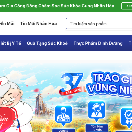
m Gia Cộng Động Chăm Sóc Sức Khỏe Cùng Nhân Hòa
XE
yến Mãi
Tin Mới Nhân Hòa
iết Bị Y Tế
Quà Tặng Sức Khoẻ
Thực Phẩm Dinh Dưỡng
T