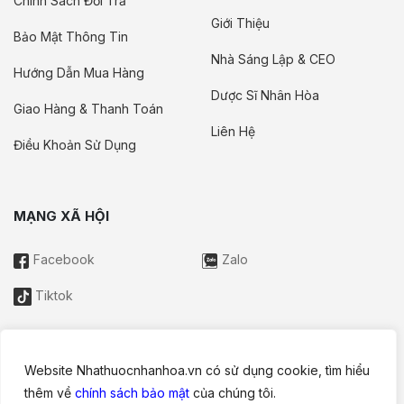
Chính Sách Đổi Trả
Giới Thiệu
Bảo Mật Thông Tin
Nhà Sáng Lập & CEO
Hướng Dẫn Mua Hàng
Dược Sĩ Nhân Hòa
Giao Hàng & Thanh Toán
Liên Hệ
Điều Khoản Sử Dụng
MẠNG XÃ HỘI
Facebook
Zalo
Tiktok
Website Nhathuocnhanhoa.vn có sử dụng cookie, tìm hiểu
Thông tin trên website này chỉ mang tính chất nội bộ tham khảo;
thêm về
chính sách bảo mật
của chúng tôi.