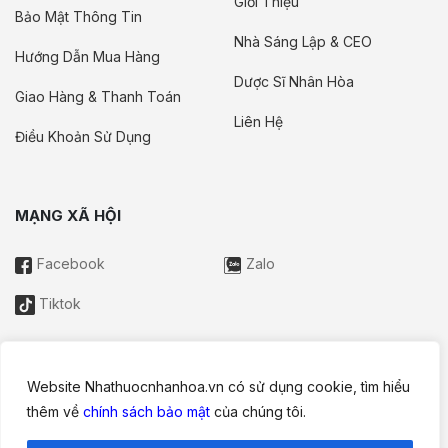
Giới Thiệu
Bảo Mật Thông Tin
Nhà Sáng Lập & CEO
Hướng Dẫn Mua Hàng
Dược Sĩ Nhân Hòa
Giao Hàng & Thanh Toán
Liên Hệ
Điều Khoản Sử Dụng
MẠNG XÃ HỘI
Facebook
Zalo
Tiktok
Website Nhathuocnhanhoa.vn có sử dụng cookie, tìm hiểu
Thông tin trên website này chỉ mang tính chất nội bộ tham khảo;
thêm về
chính sách bảo mật
của chúng tôi.
không được xem là tư vấn y khoa và không nhằm mục đích