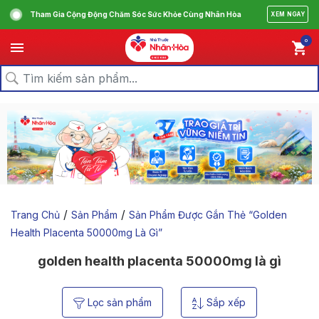
Tham Gia Cộng Động Chăm Sóc Sức Khỏe Cùng Nhân Hòa
XEM NGAY
0
/
/
Trang Chủ
Sản Phẩm
Sản Phẩm Được Gắn Thẻ “golden
Health Placenta 50000mg Là Gì”
golden health placenta 50000mg là gì
Lọc sản phẩm
Sắp xếp