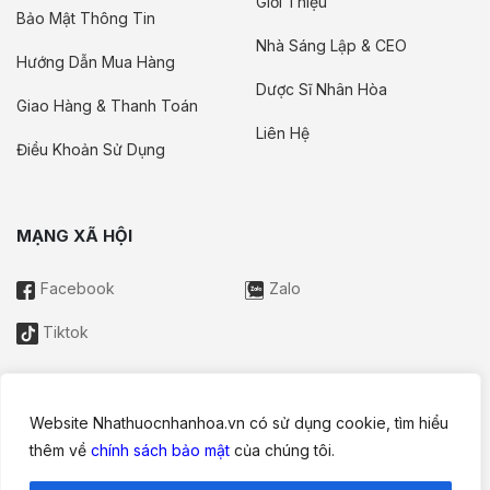
Giới Thiệu
Bảo Mật Thông Tin
Nhà Sáng Lập & CEO
Hướng Dẫn Mua Hàng
Dược Sĩ Nhân Hòa
Giao Hàng & Thanh Toán
Liên Hệ
Điều Khoản Sử Dụng
MẠNG XÃ HỘI
Facebook
Zalo
Tiktok
Website Nhathuocnhanhoa.vn có sử dụng cookie, tìm hiểu
Thông tin trên website này chỉ mang tính chất nội bộ tham khảo;
thêm về
chính sách bảo mật
của chúng tôi.
không được xem là tư vấn y khoa và không nhằm mục đích