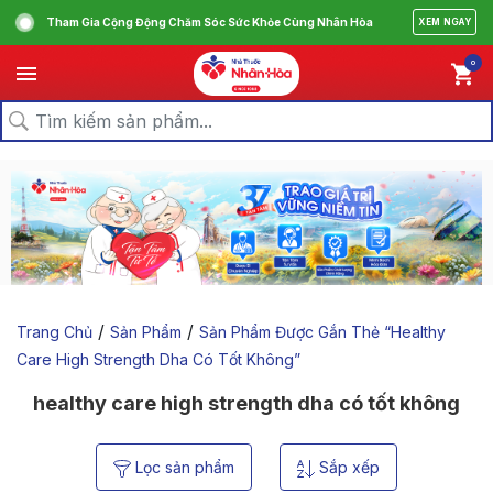
Tham Gia Cộng Động Chăm Sóc Sức Khỏe Cùng Nhân Hòa
XEM NGAY
0
/
/
Trang Chủ
Sản Phẩm
Sản Phẩm Được Gắn Thẻ “healthy
Care High Strength Dha Có Tốt Không”
healthy care high strength dha có tốt không
Lọc sản phẩm
Sắp xếp