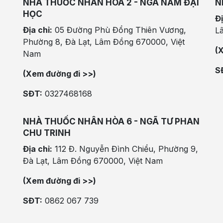
NHÀ THUỐC NHÂN HÒA 2 - NGÃ NĂM ĐẠI
N
HỌC
Đị
Địa chỉ:
05 Đường Phù Đổng Thiên Vương,
L
Phường 8, Đà Lạt, Lâm Đồng 670000, Việt
(
Nam
S
(Xem đường đi >>)
SĐT:
0327468168
NHÀ THUỐC NHÂN HÒA 6 - NGÃ TƯ PHAN
CHU TRINH
Địa chỉ:
112 Đ. Nguyễn Đình Chiểu, Phường 9,
Đà Lạt, Lâm Đồng 670000, Việt Nam
(Xem đường đi >>)
SĐT:
0862 067 739