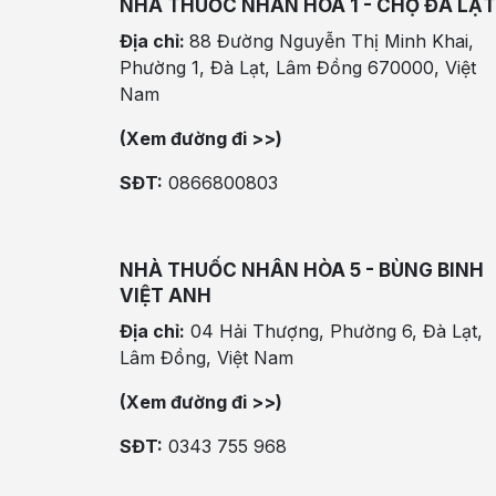
NHÀ THUỐC NHÂN HÒA 1 - CHỢ ĐÀ LẠT
Địa chỉ:
88 Đường Nguyễn Thị Minh Khai,
Phường 1, Đà Lạt, Lâm Đồng 670000, Việt
Nam
(Xem đường đi >>)
SĐT:
0866800803
NHÀ THUỐC NHÂN HÒA 5 - BÙNG BINH
VIỆT ANH
Địa chỉ:
04 Hải Thượng, Phường 6, Đà Lạt,
Lâm Đồng, Việt Nam
(Xem đường đi >>)
SĐT:
0343 755 968