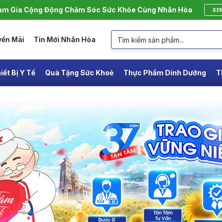
m Gia Cộng Động Chăm Sóc Sức Khỏe Cùng Nhân Hòa
XE
yến Mãi
Tin Mới Nhân Hòa
iết Bị Y Tế
Quà Tặng Sức Khoẻ
Thực Phẩm Dinh Dưỡng
T