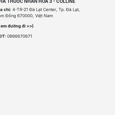
HÀ THUỐC NHÂN HÒA 3 - COLLINE
a chỉ:
4-TR-21 Đà Lạt Center, Tp. Đà Lạt,
âm Đồng 670000, Việt Nam
Xem đường đi >>)
ĐT:
0866670671