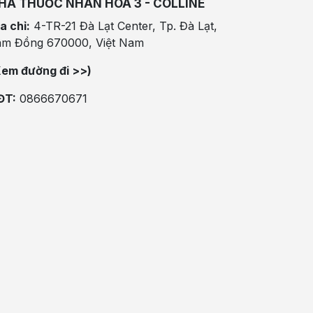
HÀ THUỐC NHÂN HÒA 3 - COLLINE
a chỉ:
4-TR-21 Đà Lạt Center, Tp. Đà Lạt,
âm Đồng 670000, Việt Nam
Xem đường đi >>)
ĐT:
0866670671