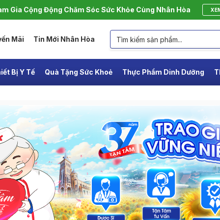
m Gia Cộng Động Chăm Sóc Sức Khỏe Cùng Nhân Hòa
XE
yến Mãi
Tin Mới Nhân Hòa
iết Bị Y Tế
Quà Tặng Sức Khoẻ
Thực Phẩm Dinh Dưỡng
T