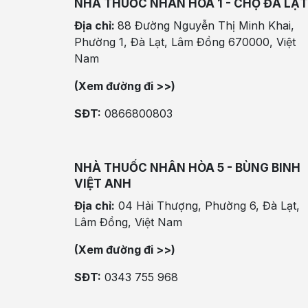
NHÀ THUỐC NHÂN HÒA 1 - CHỢ ĐÀ LẠT
Địa chỉ:
88 Đường Nguyễn Thị Minh Khai,
Phường 1, Đà Lạt, Lâm Đồng 670000, Việt
Nam
(Xem đường đi >>)
SĐT:
0866800803
NHÀ THUỐC NHÂN HÒA 5 - BÙNG BINH
VIỆT ANH
Địa chỉ:
04 Hải Thượng, Phường 6, Đà Lạt,
Lâm Đồng, Việt Nam
(Xem đường đi >>)
SĐT:
0343 755 968