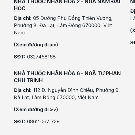
NHÀ THUỐC NHÂN HÒA 2 - NGÃ NĂM ĐẠI
N
HỌC
Đị
Địa chỉ:
05 Đường Phù Đổng Thiên Vương,
L
Phường 8, Đà Lạt, Lâm Đồng 670000, Việt
(
Nam
S
(Xem đường đi >>)
SĐT:
0327468168
NHÀ THUỐC NHÂN HÒA 6 - NGÃ TƯ PHAN
CHU TRINH
Địa chỉ:
112 Đ. Nguyễn Đình Chiểu, Phường 9,
Đà Lạt, Lâm Đồng 670000, Việt Nam
(Xem đường đi >>)
SĐT:
0862 067 739