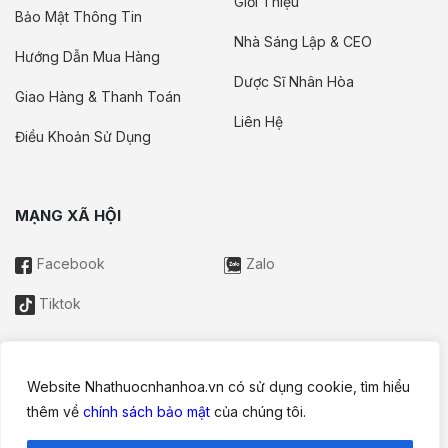
Giới Thiệu
Bảo Mật Thông Tin
Nhà Sáng Lập & CEO
Hướng Dẫn Mua Hàng
Dược Sĩ Nhân Hòa
Giao Hàng & Thanh Toán
Liên Hệ
Điều Khoản Sử Dụng
MẠNG XÃ HỘI
Facebook
Zalo
Tiktok
Website Nhathuocnhanhoa.vn có sử dụng cookie, tìm hiểu
Thông tin trên website này chỉ mang tính chất nội bộ tham khảo;
thêm về
chính sách bảo mật
của chúng tôi.
không được xem là tư vấn y khoa và không nhằm mục đích