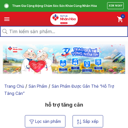
Tham Gia Cộng Động Chăm Sóc Sức Khỏe Cùng Nhân Hòa
XEM NGAY
0
/
/
Trang Chủ
Sản Phẩm
Sản Phẩm Được Gắn Thẻ “hỗ Trợ
Tăng Cân”
hỗ trợ tăng cân
Lọc sản phẩm
Sắp xếp