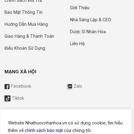
Chính Sách Đổi Trả
Giới Thiệu
Bảo Mật Thông Tin
Nhà Sáng Lập & CEO
Hướng Dẫn Mua Hàng
Dược Sĩ Nhân Hòa
Giao Hàng & Thanh Toán
Liên Hệ
Điều Khoản Sử Dụng
MẠNG XÃ HỘI
Facebook
Zalo
Tiktok
Website Nhathuocnhanhoa.vn có sử dụng cookie, tìm hiểu
Thông tin trên website này chỉ mang tính chất nội bộ tham khảo;
thêm về
chính sách bảo mật
của chúng tôi.