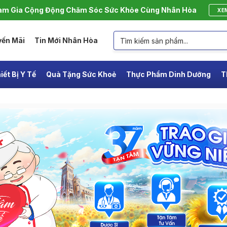
m Gia Cộng Động Chăm Sóc Sức Khỏe Cùng Nhân Hòa
XE
yến Mãi
Tin Mới Nhân Hòa
iết Bị Y Tế
Quà Tặng Sức Khoẻ
Thực Phẩm Dinh Dưỡng
T