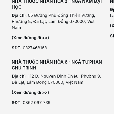
NHÀ THUỐC NHÂN HÒA 2 - NGÃ NĂM ĐẠI
N
HỌC
Đị
Địa chỉ:
05 Đường Phù Đổng Thiên Vương,
L
Phường 8, Đà Lạt, Lâm Đồng 670000, Việt
(
Nam
S
(Xem đường đi >>)
SĐT:
0327468168
NHÀ THUỐC NHÂN HÒA 6 - NGÃ TƯ PHAN
CHU TRINH
Địa chỉ:
112 Đ. Nguyễn Đình Chiểu, Phường 9,
Đà Lạt, Lâm Đồng 670000, Việt Nam
(Xem đường đi >>)
SĐT:
0862 067 739