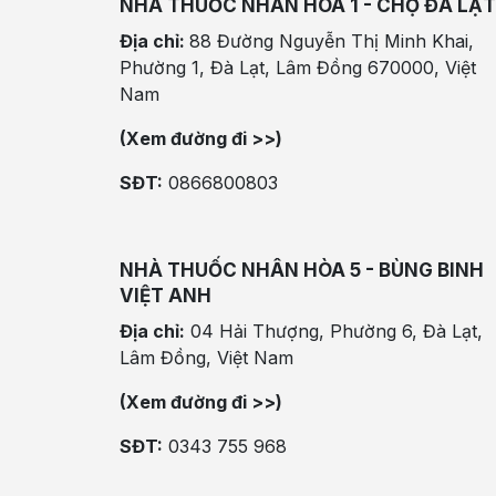
NHÀ THUỐC NHÂN HÒA 1 - CHỢ ĐÀ LẠT
Địa chỉ:
88 Đường Nguyễn Thị Minh Khai,
Phường 1, Đà Lạt, Lâm Đồng 670000, Việt
Nam
(Xem đường đi >>)
SĐT:
0866800803
NHÀ THUỐC NHÂN HÒA 5 - BÙNG BINH
VIỆT ANH
Địa chỉ:
04 Hải Thượng, Phường 6, Đà Lạt,
Lâm Đồng, Việt Nam
(Xem đường đi >>)
SĐT:
0343 755 968