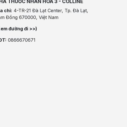
HÀ THUỐC NHÂN HÒA 3 - COLLINE
a chỉ:
4-TR-21 Đà Lạt Center, Tp. Đà Lạt,
âm Đồng 670000, Việt Nam
Xem đường đi >>)
ĐT:
0866670671