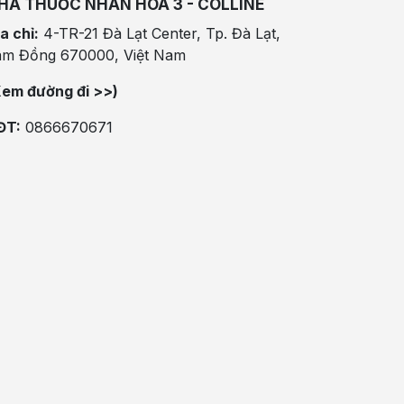
HÀ THUỐC NHÂN HÒA 3 - COLLINE
a chỉ:
4-TR-21 Đà Lạt Center, Tp. Đà Lạt,
âm Đồng 670000, Việt Nam
Xem đường đi >>)
ĐT:
0866670671