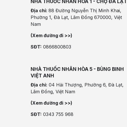
NHÀ THUỐC NHÂN HÒA 1 - CHỢ ĐÀ LẠT
Địa chỉ:
88 Đường Nguyễn Thị Minh Khai,
Phường 1, Đà Lạt, Lâm Đồng 670000, Việt
Nam
(Xem đường đi >>)
SĐT:
0866800803
NHÀ THUỐC NHÂN HÒA 5 - BÙNG BINH
VIỆT ANH
Địa chỉ:
04 Hải Thượng, Phường 6, Đà Lạt,
Lâm Đồng, Việt Nam
(Xem đường đi >>)
SĐT:
0343 755 968