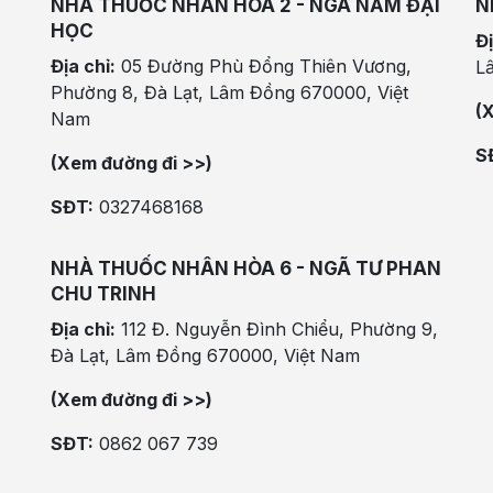
NHÀ THUỐC NHÂN HÒA 2 - NGÃ NĂM ĐẠI
N
HỌC
Đị
Địa chỉ:
05 Đường Phù Đổng Thiên Vương,
L
Phường 8, Đà Lạt, Lâm Đồng 670000, Việt
(
Nam
S
(Xem đường đi >>)
SĐT:
0327468168
NHÀ THUỐC NHÂN HÒA 6 - NGÃ TƯ PHAN
CHU TRINH
Địa chỉ:
112 Đ. Nguyễn Đình Chiểu, Phường 9,
Đà Lạt, Lâm Đồng 670000, Việt Nam
(Xem đường đi >>)
SĐT:
0862 067 739