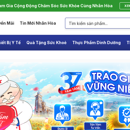
m Gia Cộng Động Chăm Sóc Sức Khỏe Cùng Nhân Hòa
XE
yến Mãi
Tin Mới Nhân Hòa
iết Bị Y Tế
Quà Tặng Sức Khoẻ
Thực Phẩm Dinh Dưỡng
T