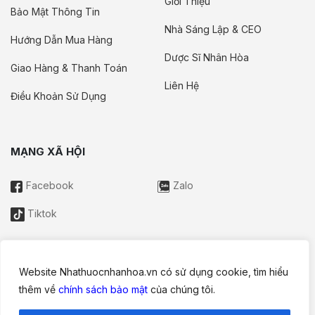
Giới Thiệu
Bảo Mật Thông Tin
Nhà Sáng Lập & CEO
Hướng Dẫn Mua Hàng
Dược Sĩ Nhân Hòa
Giao Hàng & Thanh Toán
Liên Hệ
Điều Khoản Sử Dụng
MẠNG XÃ HỘI
Facebook
Zalo
Tiktok
Website Nhathuocnhanhoa.vn có sử dụng cookie, tìm hiểu
Thông tin trên website này chỉ mang tính chất nội bộ tham khảo;
thêm về
chính sách bảo mật
của chúng tôi.
không được xem là tư vấn y khoa và không nhằm mục đích