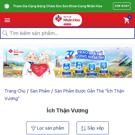
Tham Gia Cộng Động Chăm Sóc Sức Khỏe Cùng Nhân Hòa
XEM NGAY
0
/
/
Trang Chủ
Sản Phẩm
Sản Phẩm Được Gắn Thẻ “ích Thận
Vương”
Ích Thận Vương
Lọc sản phẩm
Sắp xếp