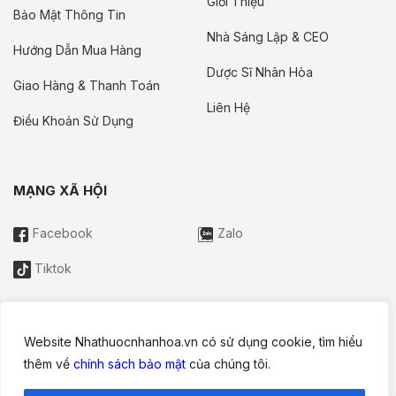
Giới Thiệu
Bảo Mật Thông Tin
Nhà Sáng Lập & CEO
Hướng Dẫn Mua Hàng
Dược Sĩ Nhân Hòa
Giao Hàng & Thanh Toán
Liên Hệ
Điều Khoản Sử Dụng
MẠNG XÃ HỘI
Facebook
Zalo
Tiktok
Website Nhathuocnhanhoa.vn có sử dụng cookie, tìm hiểu
Thông tin trên website này chỉ mang tính chất nội bộ tham khảo;
thêm về
chính sách bảo mật
của chúng tôi.
không được xem là tư vấn y khoa và không nhằm mục đích