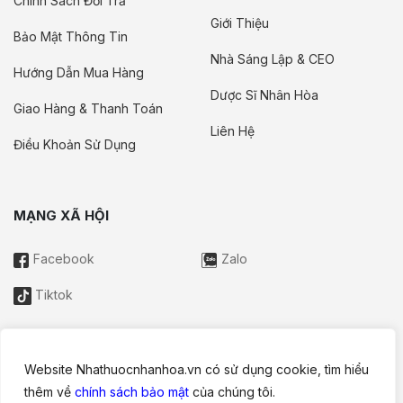
Chính Sách Đổi Trả
Giới Thiệu
Bảo Mật Thông Tin
Nhà Sáng Lập & CEO
Hướng Dẫn Mua Hàng
Dược Sĩ Nhân Hòa
Giao Hàng & Thanh Toán
Liên Hệ
Điều Khoản Sử Dụng
MẠNG XÃ HỘI
Facebook
Zalo
Tiktok
Website Nhathuocnhanhoa.vn có sử dụng cookie, tìm hiểu
Thông tin trên website này chỉ mang tính chất nội bộ tham khảo;
thêm về
chính sách bảo mật
của chúng tôi.