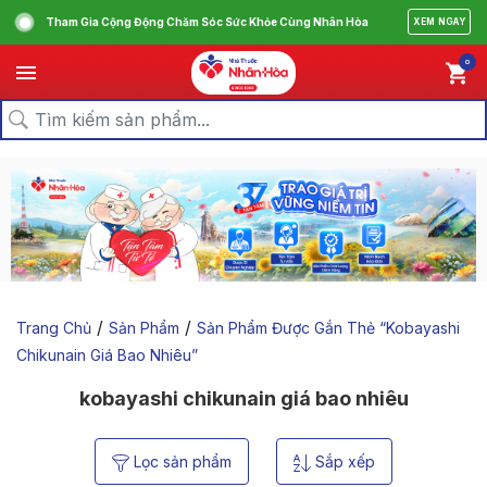
Tham Gia Cộng Động Chăm Sóc Sức Khỏe Cùng Nhân Hòa
XEM NGAY
0
/
/
Trang Chủ
Sản Phẩm
Sản Phẩm Được Gắn Thẻ “kobayashi
Chikunain Giá Bao Nhiêu”
kobayashi chikunain giá bao nhiêu
Lọc sản phẩm
Sắp xếp