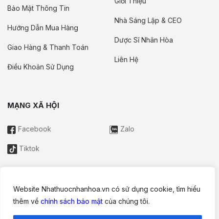
Giới Thiệu
Bảo Mật Thông Tin
Nhà Sáng Lập & CEO
Hướng Dẫn Mua Hàng
Dược Sĩ Nhân Hòa
Giao Hàng & Thanh Toán
Liên Hệ
Điều Khoản Sử Dụng
MẠNG XÃ HỘI
Facebook
Zalo
Tiktok
Website Nhathuocnhanhoa.vn có sử dụng cookie, tìm hiểu
Thông tin trên website này chỉ mang tính chất nội bộ tham khảo;
thêm về
chính sách bảo mật
của chúng tôi.
không được xem là tư vấn y khoa và không nhằm mục đích