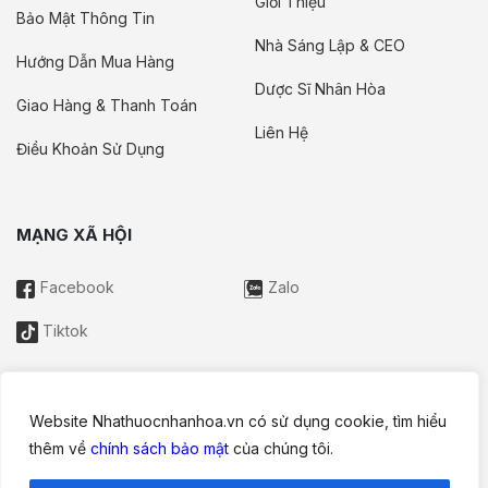
Giới Thiệu
Bảo Mật Thông Tin
Nhà Sáng Lập & CEO
Hướng Dẫn Mua Hàng
Dược Sĩ Nhân Hòa
Giao Hàng & Thanh Toán
Liên Hệ
Điều Khoản Sử Dụng
MẠNG XÃ HỘI
Facebook
Zalo
Tiktok
Website Nhathuocnhanhoa.vn có sử dụng cookie, tìm hiểu
Thông tin trên website này chỉ mang tính chất nội bộ tham khảo;
thêm về
chính sách bảo mật
của chúng tôi.
không được xem là tư vấn y khoa và không nhằm mục đích