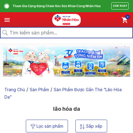
Tham Gia Cộng Động Chăm Sóc Sức Khỏe Cùng Nhân Hòa
XEM NGAY
0
/
/
Trang Chủ
Sản Phẩm
Sản Phẩm Được Gắn Thẻ “lão Hóa
Da”
lão hóa da
Lọc sản phẩm
Sắp xếp