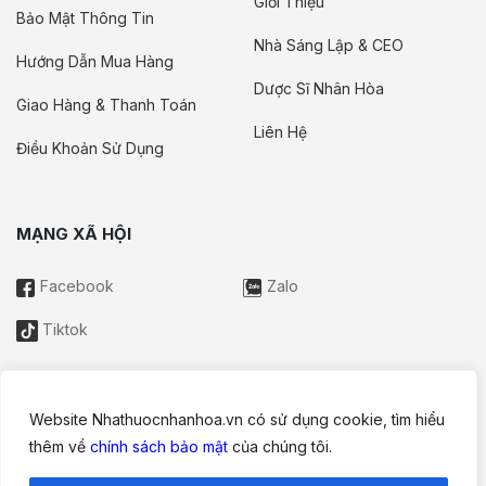
Giới Thiệu
Bảo Mật Thông Tin
Nhà Sáng Lập & CEO
Hướng Dẫn Mua Hàng
Dược Sĩ Nhân Hòa
Giao Hàng & Thanh Toán
Liên Hệ
Điều Khoản Sử Dụng
MẠNG XÃ HỘI
Facebook
Zalo
Tiktok
Website Nhathuocnhanhoa.vn có sử dụng cookie, tìm hiểu
Thông tin trên website này chỉ mang tính chất nội bộ tham khảo;
thêm về
chính sách bảo mật
của chúng tôi.
không được xem là tư vấn y khoa và không nhằm mục đích