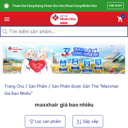
Tham Gia Cộng Động Chăm Sóc Sức Khỏe Cùng Nhân Hòa
XEM NGAY
0
/
/
Trang Chủ
Sản Phẩm
Sản Phẩm Được Gắn Thẻ “maxxhair
Giá Bao Nhiêu”
maxxhair giá bao nhiêu
Lọc sản phẩm
Sắp xếp