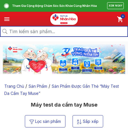
Tham Gia Cộng Động Chăm Sóc Sức Khỏe Cùng Nhân Hòa
XEM NGAY
0
/
/
Trang Chủ
Sản Phẩm
Sản Phẩm Được Gắn Thẻ “máy Test
Da Cầm Tay Muse”
Máy test da cầm tay Muse
Lọc sản phẩm
Sắp xếp