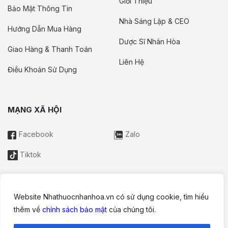
Giới Thiệu
Bảo Mật Thông Tin
Nhà Sáng Lập & CEO
Hướng Dẫn Mua Hàng
Dược Sĩ Nhân Hòa
Giao Hàng & Thanh Toán
Liên Hệ
Điều Khoản Sử Dụng
MẠNG XÃ HỘI
Facebook
Zalo
Tiktok
Website Nhathuocnhanhoa.vn có sử dụng cookie, tìm hiểu
Thông tin trên website này chỉ mang tính chất nội bộ tham khảo;
thêm về
chính sách bảo mật
của chúng tôi.
không được xem là tư vấn y khoa và không nhằm mục đích